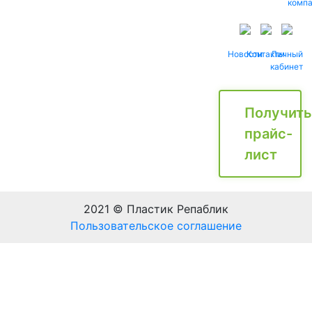
комп
Новости
Контакты
Личный
кабинет
Получить
прайс-
лист
2021 © Пластик Репаблик
Пользовательское соглашение