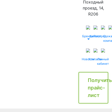
Походный
проезд, 14,
R206
Бренды
Каталог
Распродаж
О
комп
Новости
Контакты
Личный
кабинет
Получить
прайс-
лист