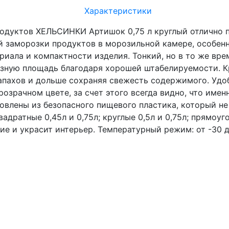
Характеристики
одуктов ХЕЛЬСИНКИ Артишок 0,75 л круглый отлично п
й заморозки продуктов в морозильной камере, особенно
риала и компактности изделия. Тонкий, но в то же вр
езную площадь благодаря хорошей штабелируемости. К
апахов и дольше сохраняя свежесть содержимого. Удо
розрачном цвете, за счет этого всегда видно, что име
товлены из безопасного пищевого пластика, который н
дратные 0,45л и 0,75л; круглые 0,5л и 0,75л; прямоуго
е и украсит интерьер. Температурный режим: от -30 д