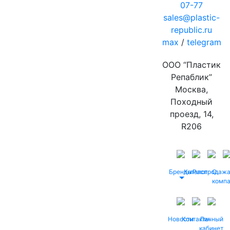
07-77
sales@plastic-
republic.ru
max
/
telegram
ООО “Пластик
Репаблик”
Москва,
Походный
проезд, 14,
R206
Бренды
Каталог
Распродаж
О
комп
Новости
Контакты
Личный
кабинет