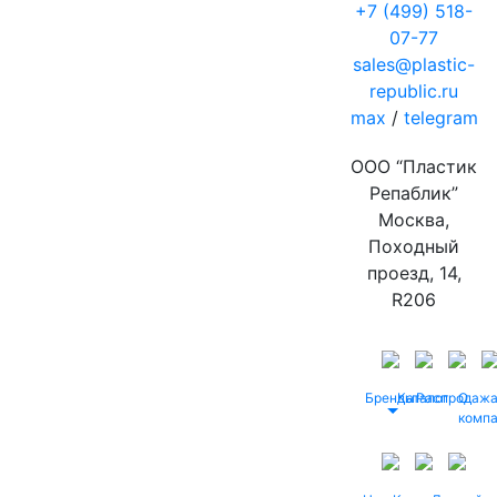
+7 (499) 518-
07-77
sales@plastic-
republic.ru
max
/
telegram
ООО “Пластик
Репаблик”
Москва,
Походный
проезд, 14,
R206
Бренды
Каталог
Распродаж
О
комп