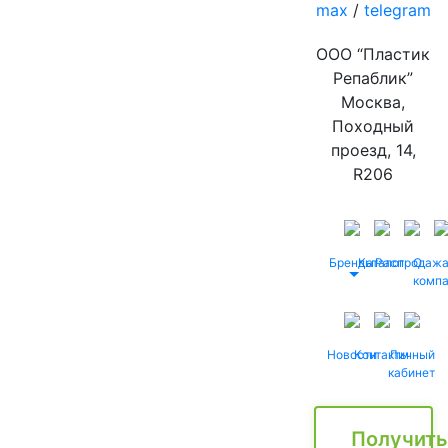
max
/
telegram
ООО “Пластик
Репаблик”
Москва,
Походный
проезд, 14,
R206
Бренды
Каталог
Распродаж
О
комп
Новости
Контакты
Личный
кабинет
Получить