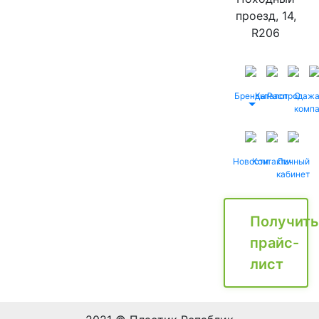
проезд, 14,
R206
Бренды
Каталог
Распродаж
О
комп
Новости
Контакты
Личный
кабинет
Получить
прайс-
лист