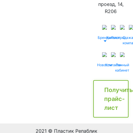
проезд, 14,
R206
Бренды
Каталог
Распродаж
О
комп
Новости
Контакты
Личный
кабинет
Получить
прайс-
лист
2021 © Пластик Репаблик