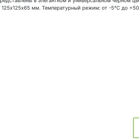
Представлены в элегантном и универсальном черном цве
ы 125х125х65 мм. Температурный режим: от -5°C до +50