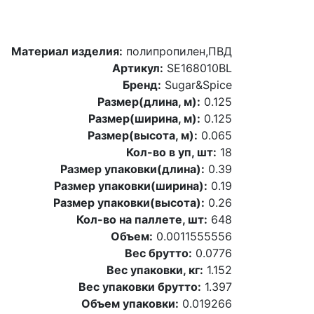
Материал изделия:
полипропилен,ПВД
Артикул:
SE168010BL
Бренд:
Sugar&Spice
Размер(длина, м):
0.125
Размер(ширина, м):
0.125
Размер(высота, м):
0.065
Кол-во в уп, шт:
18
Размер упаковки(длина):
0.39
Размер упаковки(ширина):
0.19
Размер упаковки(высота):
0.26
Кол-во на паллете, шт:
648
Объем:
0.0011555556
Вес брутто:
0.0776
Вес упаковки, кг:
1.152
Вес упаковки брутто:
1.397
Объем упаковки:
0.019266