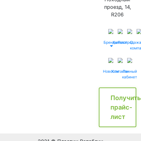
проезд, 14,
R206
Бренды
Каталог
Распродаж
О
комп
Новости
Контакты
Личный
кабинет
Получить
прайс-
лист