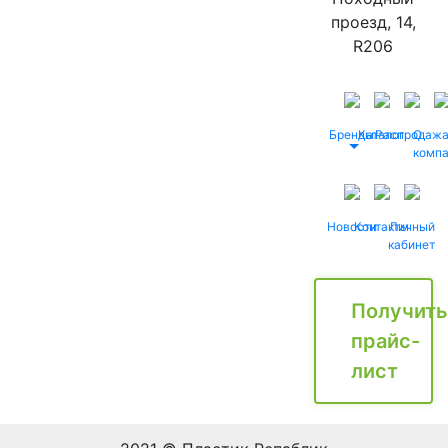
проезд, 14,
R206
Бренды
Каталог
Распродаж
О
комп
Новости
Контакты
Личный
кабинет
Получить
прайс-
лист