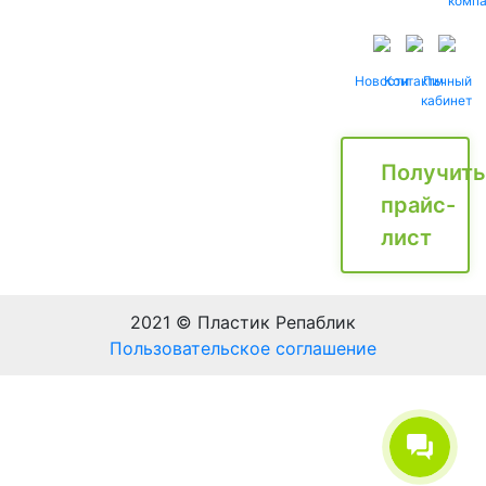
комп
Новости
Контакты
Личный
кабинет
Получить
прайс-
лист
2021 © Пластик Репаблик
Пользовательское соглашение