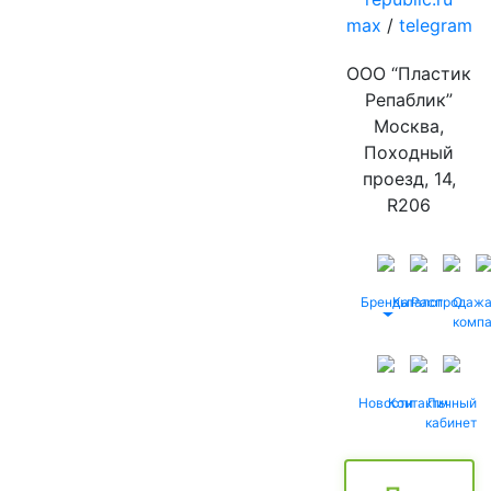
max
/
telegram
ООО “Пластик
Репаблик”
Москва,
Походный
проезд, 14,
R206
Бренды
Каталог
Распродаж
О
комп
Новости
Контакты
Личный
кабинет