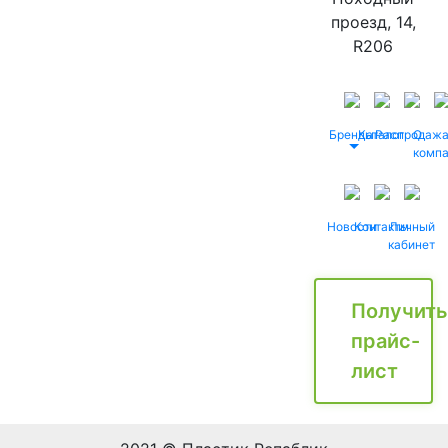
проезд, 14,
R206
Бренды
Каталог
Распродаж
О
комп
Новости
Контакты
Личный
кабинет
Получить
прайс-
лист