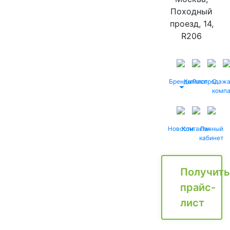
Походный
проезд, 14,
R206
Бренды
Каталог
Распродаж
О
комп
Новости
Контакты
Личный
кабинет
Получить
прайс-
лист