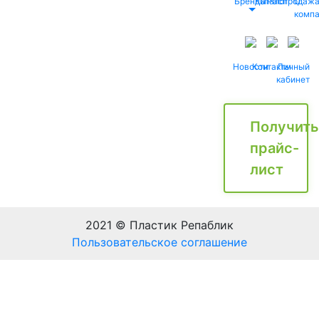
Бренды
Каталог
Распродаж
О
комп
Новости
Контакты
Личный
кабинет
Получить
прайс-
лист
2021 © Пластик Репаблик
Пользовательское соглашение