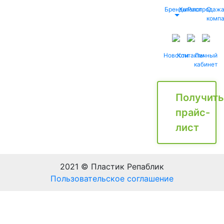
Бренды
Каталог
Распродаж
О
комп
Новости
Контакты
Личный
кабинет
Получить
прайс-
лист
2021 © Пластик Репаблик
Пользовательское соглашение