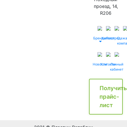
проезд, 14,
R206
Бренды
Каталог
Распродаж
О
комп
Новости
Контакты
Личный
кабинет
Получить
прайс-
лист