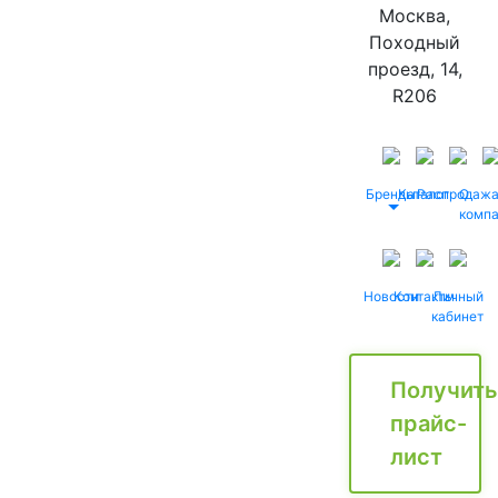
Москва,
Походный
проезд, 14,
R206
Бренды
Каталог
Распродаж
О
комп
Новости
Контакты
Личный
кабинет
Получить
прайс-
лист