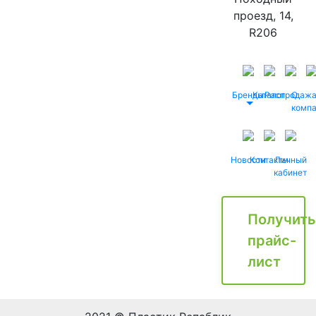
проезд, 14,
R206
Бренды
Каталог
Распродаж
О
комп
Новости
Контакты
Личный
кабинет
Получить
прайс-
лист