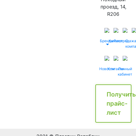
проезд, 14,
R206
Бренды
Каталог
Распродаж
О
комп
Новости
Контакты
Личный
кабинет
Получить
прайс-
лист