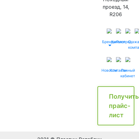
проезд, 14,
R206
Бренды
Каталог
Распродаж
О
комп
Новости
Контакты
Личный
кабинет
Получить
прайс-
лист