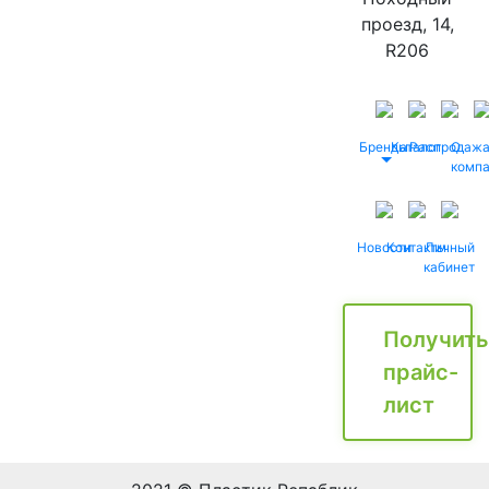
проезд, 14,
R206
Бренды
Каталог
Распродаж
О
комп
Новости
Контакты
Личный
кабинет
Получить
прайс-
лист