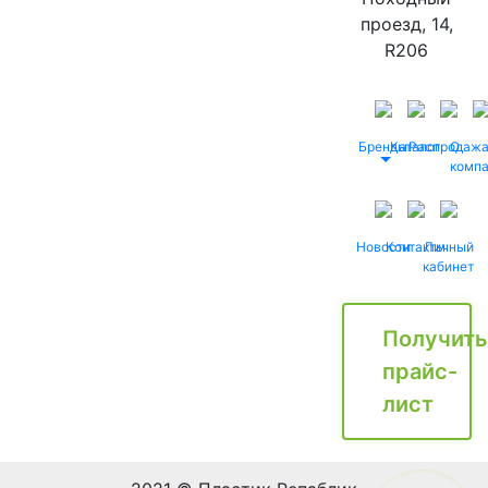
проезд, 14,
R206
Бренды
Каталог
Распродаж
О
комп
Новости
Контакты
Личный
кабинет
Получить
прайс-
лист