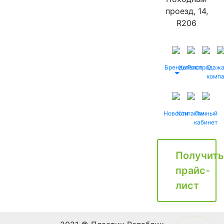
проезд, 14,
R206
Бренды
Каталог
Распродаж
О
комп
Новости
Контакты
Личный
кабинет
Получить
прайс-
лист