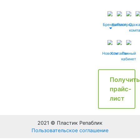
Бренды
Каталог
Распродаж
О
комп
Новости
Контакты
Личный
кабинет
Получить
прайс-
лист
2021 © Пластик Репаблик
Пользовательское соглашение