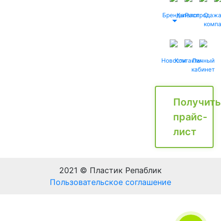
Бренды
Каталог
Распродаж
О
комп
Новости
Контакты
Личный
кабинет
Получить
прайс-
лист
2021 © Пластик Репаблик
Пользовательское соглашение