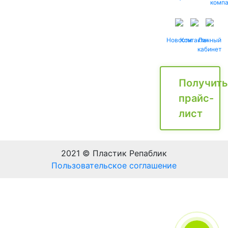
комп
Новости
Контакты
Личный
кабинет
Получить
прайс-
лист
2021 © Пластик Репаблик
Пользовательское соглашение