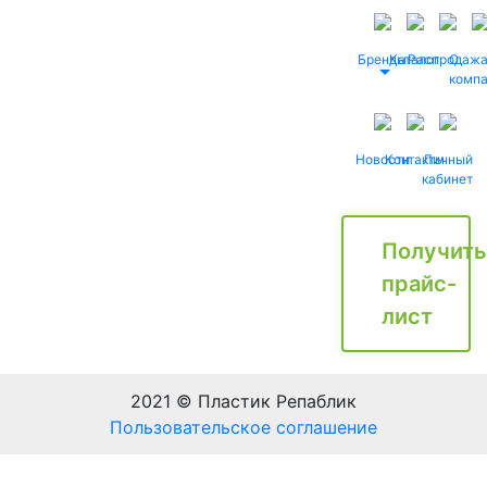
Бренды
Каталог
Распродаж
О
комп
Новости
Контакты
Личный
кабинет
Получить
прайс-
лист
2021 © Пластик Репаблик
Пользовательское соглашение