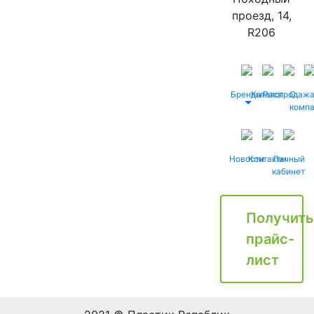
проезд, 14,
R206
Бренды
Каталог
Распродаж
О
комп
Новости
Контакты
Личный
кабинет
Получить
прайс-
лист