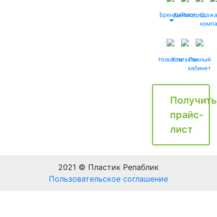
Бренды
Каталог
Распродаж
О
комп
Новости
Контакты
Личный
кабинет
Получить
прайс-
лист
2021 © Пластик Репаблик
Пользовательское соглашение