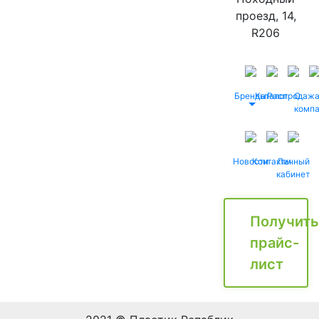
проезд, 14,
R206
Бренды
Каталог
Распродаж
О
комп
Новости
Контакты
Личный
кабинет
Получить
прайс-
лист