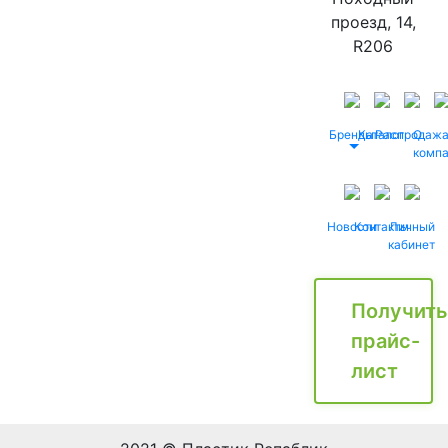
проезд, 14,
R206
Бренды
Каталог
Распродаж
О
комп
Новости
Контакты
Личный
кабинет
Получить
прайс-
лист