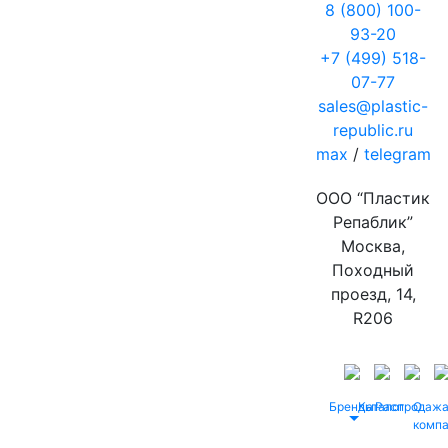
8 (800) 100-
93-20
+7 (499) 518-
07-77
sales@plastic-
republic.ru
max
/
telegram
ООО “Пластик
Репаблик”
Москва,
Походный
проезд, 14,
R206
Бренды
Каталог
Распродаж
О
комп