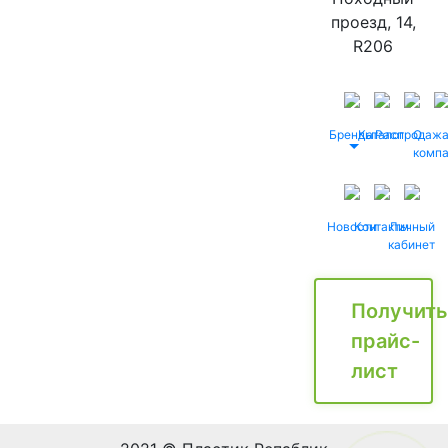
проезд, 14,
R206
Бренды
Каталог
Распродаж
О
комп
Новости
Контакты
Личный
кабинет
Получить
прайс-
лист