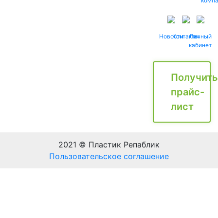
комп
Новости
Контакты
Личный
кабинет
Получить
прайс-
лист
2021 © Пластик Репаблик
Пользовательское соглашение