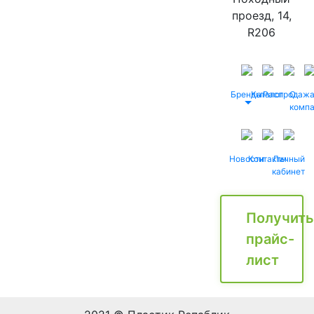
проезд, 14,
R206
Бренды
Каталог
Распродаж
О
комп
Новости
Контакты
Личный
кабинет
Получить
прайс-
лист