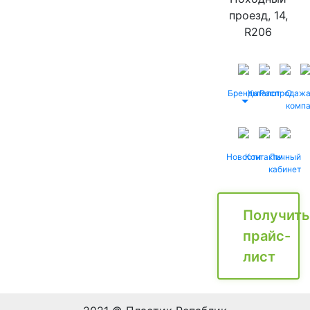
проезд, 14,
R206
Бренды
Каталог
Распродаж
О
комп
Новости
Контакты
Личный
кабинет
Получить
прайс-
лист