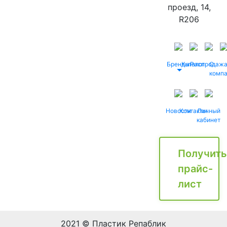
проезд, 14,
R206
Бренды
Каталог
Распродаж
О
комп
Новости
Контакты
Личный
кабинет
Получить
прайс-
лист
2021 © Пластик Репаблик