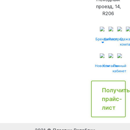
проезд, 14,
R206
Бренды
Каталог
Распродаж
О
комп
Новости
Контакты
Личный
кабинет
Получить
прайс-
лист