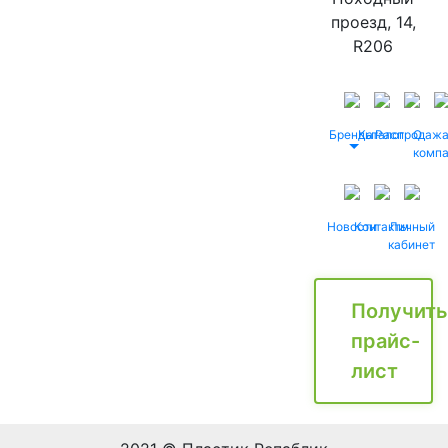
проезд, 14,
R206
Бренды
Каталог
Распродаж
О
комп
Новости
Контакты
Личный
кабинет
Получить
прайс-
лист