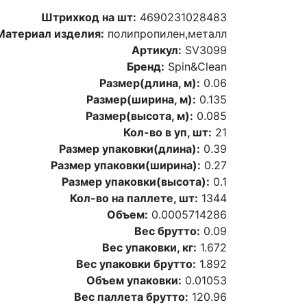
Штрихкод на шт:
4690231028483
Материал изделия:
полипропилен,металл
Артикул:
SV3099
Бренд:
Spin&Clean
Размер(длина, м):
0.06
Размер(ширина, м):
0.135
Размер(высота, м):
0.085
Кол-во в уп, шт:
21
Размер упаковки(длина):
0.39
Размер упаковки(ширина):
0.27
Размер упаковки(высота):
0.1
Кол-во на паллете, шт:
1344
Объем:
0.0005714286
Вес брутто:
0.09
Вес упаковки, кг:
1.672
Вес упаковки брутто:
1.892
Объем упаковки:
0.01053
Вес паллета брутто:
120.96