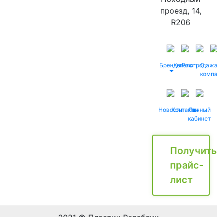
проезд, 14,
R206
Бренды
Каталог
Распродаж
О
комп
Новости
Контакты
Личный
кабинет
Получить
прайс-
лист