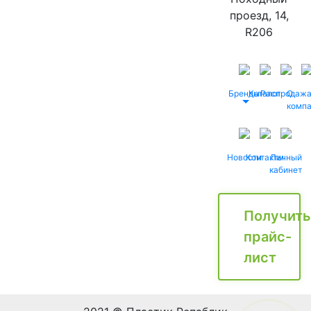
проезд, 14,
R206
Бренды
Каталог
Распродаж
О
комп
Новости
Контакты
Личный
кабинет
Получить
прайс-
лист