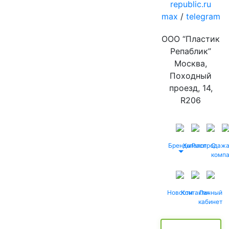
republic.ru
max
/
telegram
ООО “Пластик
Репаблик”
Москва,
Походный
проезд, 14,
R206
Бренды
Каталог
Распродаж
О
комп
Новости
Контакты
Личный
кабинет