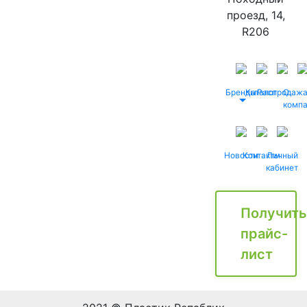
проезд, 14,
R206
Бренды
Каталог
Распродаж
О
комп
Новости
Контакты
Личный
кабинет
Получить
прайс-
лист