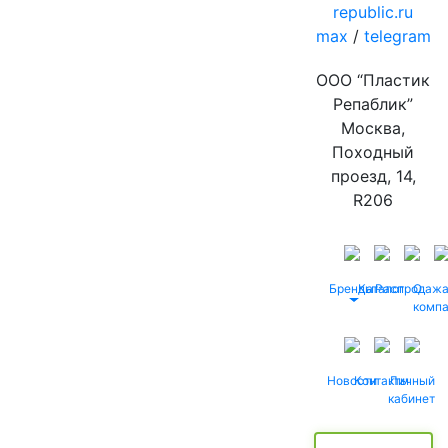
republic.ru
max
/
telegram
ООО “Пластик
Репаблик”
Москва,
Походный
проезд, 14,
R206
Бренды
Каталог
Распродаж
О
комп
Новости
Контакты
Личный
кабинет