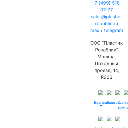
+7 (499) 518-
07-77
sales@plastic-
republic.ru
max
/
telegram
ООО “Пластик
Репаблик”
Москва,
Походный
проезд, 14,
R206
Бренды
Каталог
Распродаж
О
комп