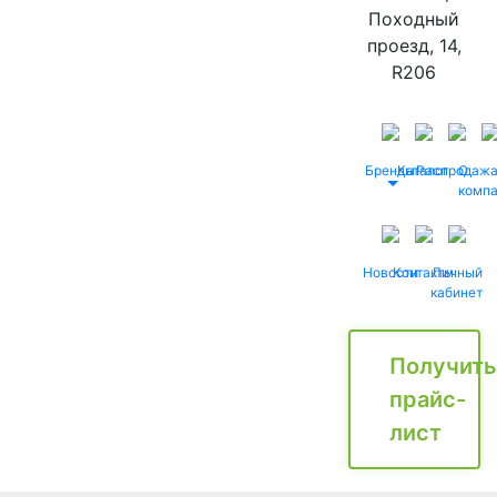
Походный
проезд, 14,
R206
Бренды
Каталог
Распродаж
О
комп
Новости
Контакты
Личный
кабинет
Получить
прайс-
лист