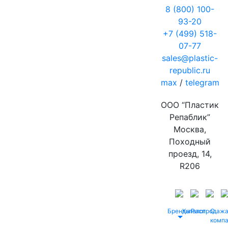
8 (800) 100-
93-20
+7 (499) 518-
07-77
sales@plastic-
republic.ru
max
/
telegram
ООО “Пластик
Репаблик”
Москва,
Походный
проезд, 14,
R206
Бренды
Каталог
Распродаж
О
комп